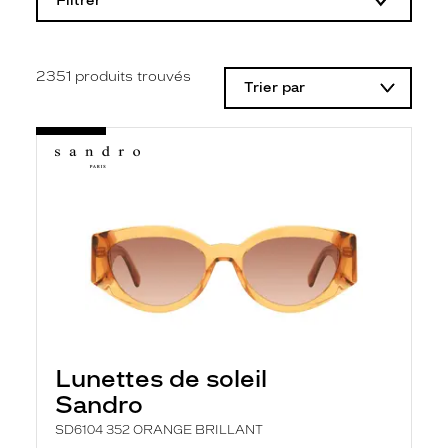
Filtrer
o
d
i
f
i
2351
produits trouvés
Trier par
c
a
t
i
o
n
d
'
u
n
f
i
l
t
r
e
l
Lunettes de soleil
a
n
Sandro
c
e
SD6104 352 ORANGE BRILLANT
a