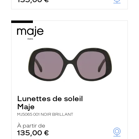
t
r
e
c
h
a
r
g
e
l
a
p
a
g
e
Lunettes de soleil
Maje
MJ5065 001 NOIR BRILLANT
À partir de
135,00 €