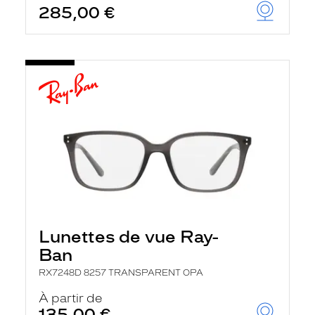
285,00 €
u
t
o
m
a
t
i
q
u
e
m
e
n
t
l
a
r
e
c
Lunettes de vue Ray-
h
e
Ban
r
c
RX7248D 8257 TRANSPARENT OPA
h
À partir de
e
e
135,00 €