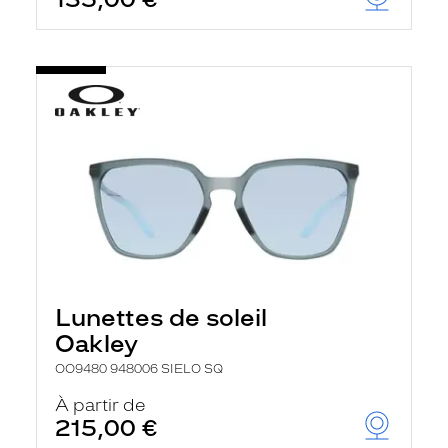
t
r
e
c
h
a
r
g
e
l
a
p
a
g
e
Lunettes de soleil
Oakley
OO9480 948006 SIELO SQ
À partir de
215,00 €