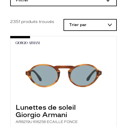
Filtrer
o
d
i
f
i
2351
produits trouvés
Trier par
c
a
t
i
o
n
d
'
u
n
f
i
l
t
r
e
l
Lunettes de soleil
a
n
Giorgio Armani
c
e
AR8219U 616256 ECAILLE FONCE
a