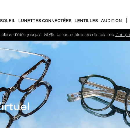
SOLEIL
LUNETTES CONNECTÉES
LENTILLES
AUDITION
plans d'été : jusqu’à -50% sur une sélection de solaires
J'en pro
irtuel