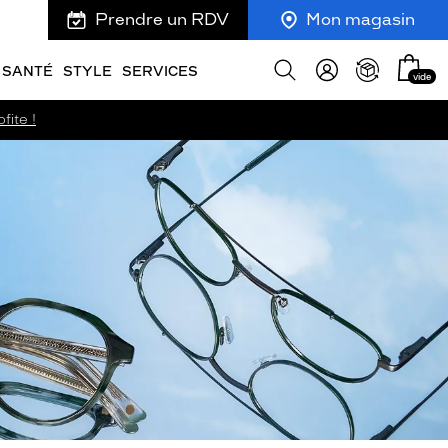
Prendre un RDV
Mon magasin
Mon
Afficher
SANTÉ
STYLE
SERVICES
vide
panie
la
recherche
fite !