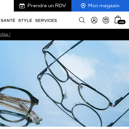
Prendre un RDV
Mon magasin
Mon
Afficher
SANTÉ
STYLE
SERVICES
vide
panie
la
recherche
fite !