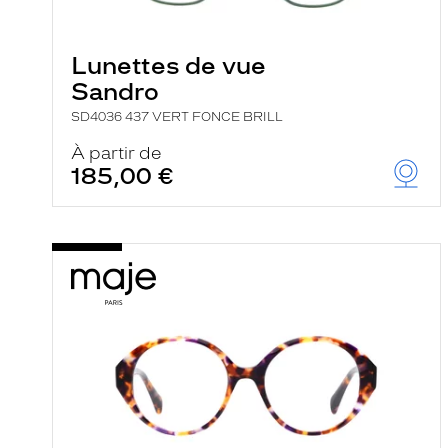
e
l
a
n
Lunettes de vue
c
Sandro
e
a
SD4036 437 VERT FONCE BRILL
u
t
À partir de
o
185,00 €
m
a
t
i
q
u
e
m
e
n
t
l
a
r
e
c
h