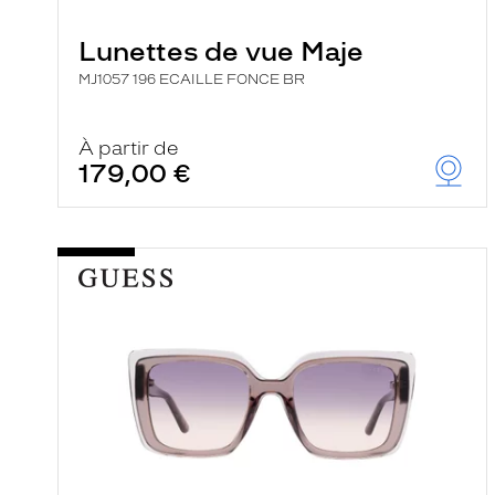
e
r
Lunettes de vue Maje
c
h
MJ1057 196 ECAILLE FONCE BR
e
e
t
r
À partir de
e
179,00 €
c
h
a
r
g
e
l
a
p
a
g
e