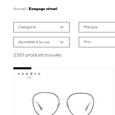
Accueil
Essayage virtuel
L
a
m
Catégorie
Marque
o
d
i
f
Ajustable à la vue
Prix
i
c
a
2351
produits trouvés
t
i
o
n
d
'
u
n
f
i
l
t
r