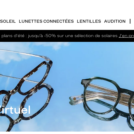
SOLEIL
LUNETTES CONNECTÉES
LENTILLES
AUDITION
plans d'été : jusqu’à -50% sur une sélection de solaires
J'en pro
irtuel