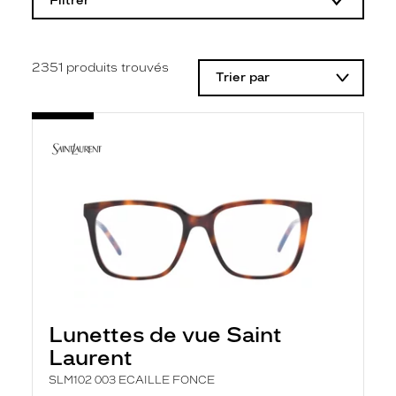
Filtrer
o
d
i
f
i
2351
produits trouvés
Trier par
c
a
t
i
o
n
d
'
u
n
f
i
l
t
r
e
l
Lunettes de vue Saint
a
n
Laurent
c
e
SLM102 003 ECAILLE FONCE
a