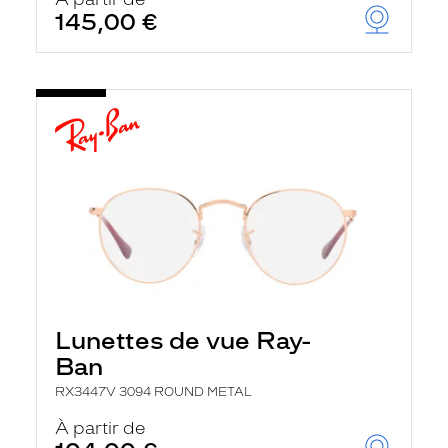
t
145,00 €
r
e
c
h
a
r
g
e
l
a
p
a
g
e
Lunettes de vue Ray-
Ban
RX3447V 3094 ROUND METAL
À partir de