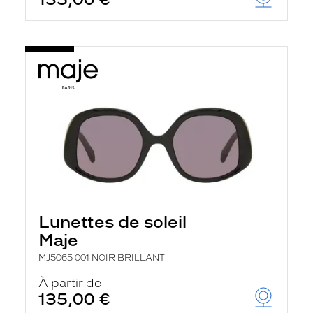
t
r
e
c
h
a
r
g
e
l
a
p
a
g
e
Lunettes de soleil
Maje
MJ5065 001 NOIR BRILLANT
À partir de
135,00 €