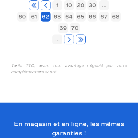
1
10
20
30
...
60
61
62
63
64
65
66
67
68
69
70
...
Tarifs TTC, avant tout avantage négocié par votre
complémentaire santé
En magasin et en ligne, les mêmes
garanties !