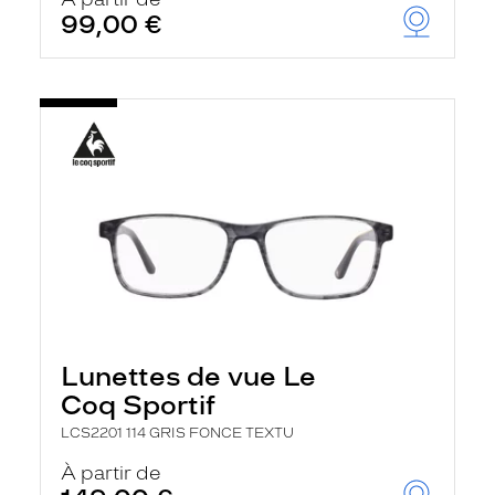
t
99,00 €
r
e
c
h
a
r
g
e
l
a
p
a
g
e
Lunettes de vue Le
Coq Sportif
LCS2201 114 GRIS FONCE TEXTU
À partir de