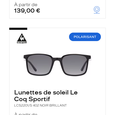
u
À partir de
t
139,00 €
o
m
a
t
i
q
POLARISANT
u
e
m
e
n
t
l
a
r
e
c
h
Lunettes de soleil Le
e
r
Coq Sportif
c
h
LCS2201/S 402 NOIR BRILLANT
e
e
À partir de