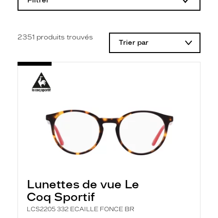
Filtrer
o
d
i
f
i
2351
produits trouvés
Trier par
c
a
t
i
o
n
d
'
u
n
f
i
l
t
r
e
l
Lunettes de vue Le
a
n
Coq Sportif
c
e
LCS2205 332 ECAILLE FONCE BR
a