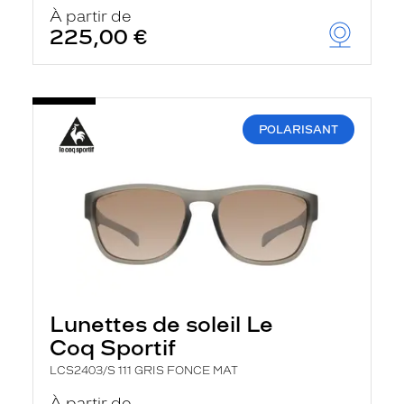
u
À partir de
t
225,00 €
o
m
a
t
i
q
POLARISANT
u
e
m
e
n
t
l
a
r
e
c
h
Lunettes de soleil Le
e
r
Coq Sportif
c
h
LCS2403/S 111 GRIS FONCE MAT
e
e
À partir de