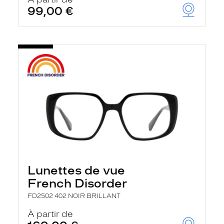
t
99,00 €
r
e
c
h
a
r
g
e
l
a
p
a
g
e
Lunettes de vue
French Disorder
FD2502 402 NOIR BRILLANT
À partir de