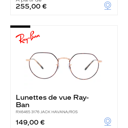
t
255,00 €
r
e
c
h
a
r
g
e
l
a
p
a
g
e
Lunettes de vue Ray-
Ban
RX6465 3176 JACK HAVANA/ROS
149,00 €