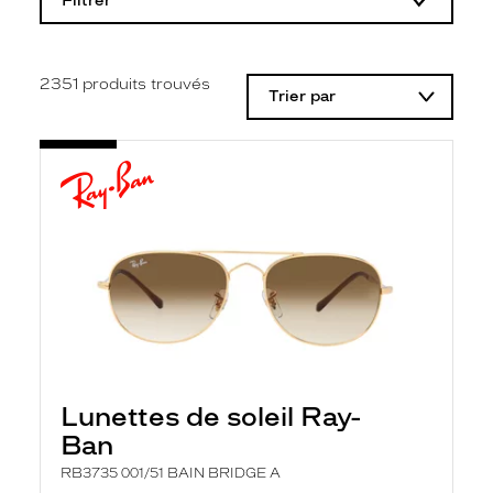
Filtrer
o
d
i
f
i
2351
produits trouvés
Trier par
c
a
t
i
o
n
d
'
u
n
f
i
l
t
r
e
l
Lunettes de soleil Ray-
a
n
Ban
c
e
RB3735 001/51 BAIN BRIDGE A
a