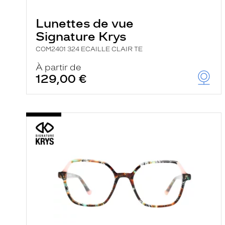
e
r
Lunettes de vue
c
h
Signature Krys
e
e
COM2401 324 ECAILLE CLAIR TE
t
r
À partir de
e
129,00 €
c
h
a
r
g
e
l
a
p
a
g
e