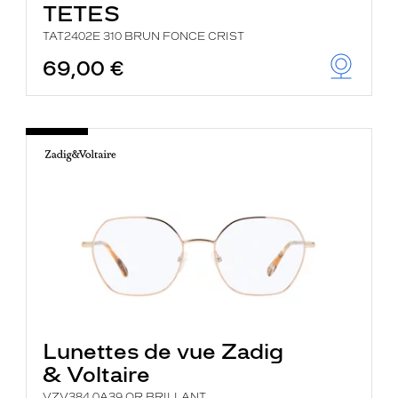
TETES
TAT2402E 310 BRUN FONCE CRIST
69,00 €
Lunettes de vue Zadig
& Voltaire
VZV384 0A39 OR BRILLANT