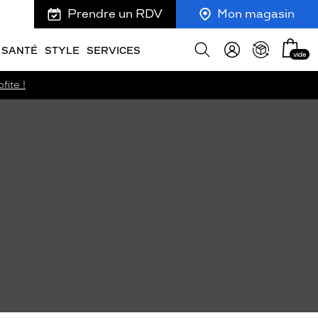
Prendre un RDV
Mon magasin
Mon
Afficher
SANTÉ
STYLE
SERVICES
vide
panie
la
recherche
fite !