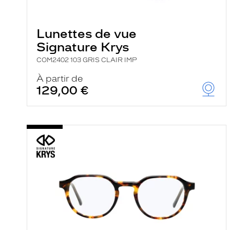
e
l
a
n
Lunettes de vue
c
Signature Krys
e
a
COM2402 103 GRIS CLAIR IMP
u
t
À partir de
o
129,00 €
m
a
t
i
q
u
e
m
e
n
t
l
a
r
e
c
h