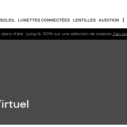
SOLEIL
LUNETTES CONNECTÉES
LENTILLES
AUDITION
plans d'été : jusqu’à -50% sur une sélection de solaires
J'en pro
irtuel