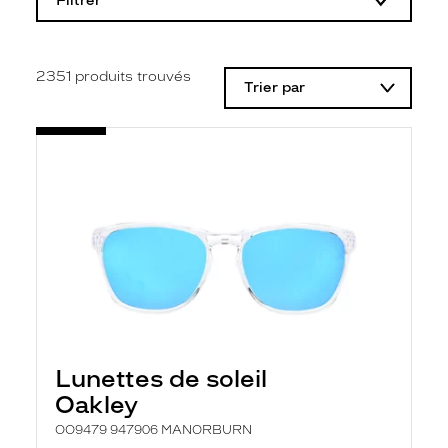
Filtrer
o
d
i
f
i
2351
produits trouvés
Trier par
c
a
t
i
o
n
d
'
u
n
f
i
l
t
r
e
l
Lunettes de soleil
a
n
Oakley
c
e
OO9479 947906 MANORBURN
a