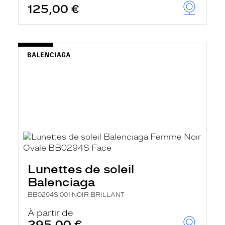
125,00 €
u
t
o
m
a
t
i
q
u
e
m
e
n
t
l
a
r
e
c
Lunettes de soleil
h
e
Balenciaga
r
c
BB0294S 001 NOIR BRILLANT
h
À partir de
e
e
295,00 €