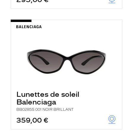
t
r
e
c
h
a
r
g
e
l
a
p
a
g
e
Lunettes de soleil
Balenciaga
BB0285S 001 NOIR BRILLANT
359,00 €