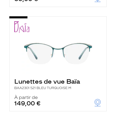
t
r
e
c
h
a
r
g
e
l
a
p
a
g
e
Lunettes de vue Baïa
BAA2301 521 BLEU TURQUOISE M
À partir de
149,00 €