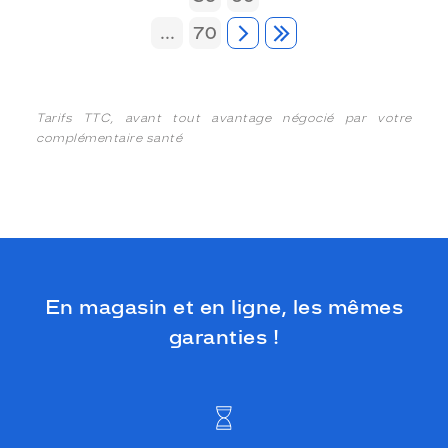
...
70
Tarifs TTC, avant tout avantage négocié par votre
complémentaire santé
En magasin et en ligne, les mêmes
garanties !