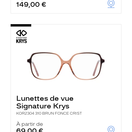
149,00 €
u
t
o
m
a
t
i
q
u
e
m
e
n
t
l
a
r
e
c
Lunettes de vue
h
Signature Krys
e
r
KOR2304 310 BRUN FONCE CRIST
c
h
À partir de
e
69,00 €
e