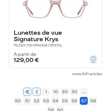
Lunettes de vue
Signature Krys
ML2301 700 ORANGE CRISTAL
À partir de
129,00 €
reste 641 articles
1
10
20
30
...
50
51
52
53
54
55
56
57
58
59
60