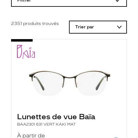
Filtrer
o
d
i
f
i
2351
produits trouvés
Trier par
c
a
t
i
o
n
d
'
u
n
f
i
l
t
r
e
l
Lunettes de vue Baïa
a
n
BAA2301 631 VERT KAKI MAT
c
e
À partir de
a