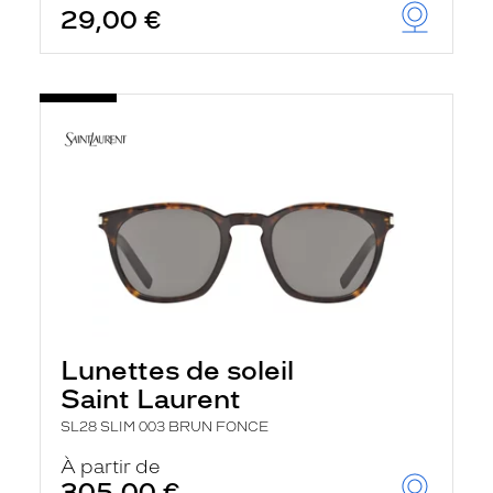
29,00 €
u
t
o
m
a
t
i
q
u
e
m
e
n
t
l
a
r
e
c
Lunettes de soleil
h
e
Saint Laurent
r
c
SL28 SLIM 003 BRUN FONCE
h
À partir de
e
e
305,00 €