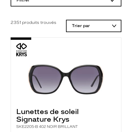
Filtrer
o
d
i
f
i
2351
produits trouvés
Trier par
c
a
t
i
o
n
d
'
u
n
f
i
l
t
r
e
l
Lunettes de soleil
a
n
Signature Krys
c
e
SKE2205-B 402 NOIR BRILLANT
a