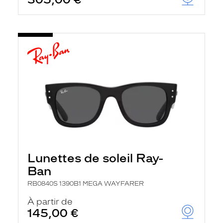
t
r
e
c
h
a
r
g
e
l
a
p
a
g
e
Lunettes de soleil Ray-
Ban
RB0840S 1390B1 MEGA WAYFARER
À partir de
145,00 €