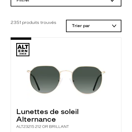
Filtrer
o
d
i
f
i
2351
produits trouvés
Trier par
c
a
t
i
o
n
d
'
u
n
f
i
l
t
r
e
l
Lunettes de soleil
a
n
Alternance
c
e
ALT23215 212 OR BRILLANT
a