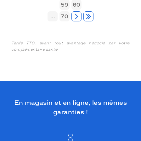
59
60
...
70
Tarifs TTC, avant tout avantage négocié par votre
complémentaire santé
En magasin et en ligne, les mêmes
garanties !