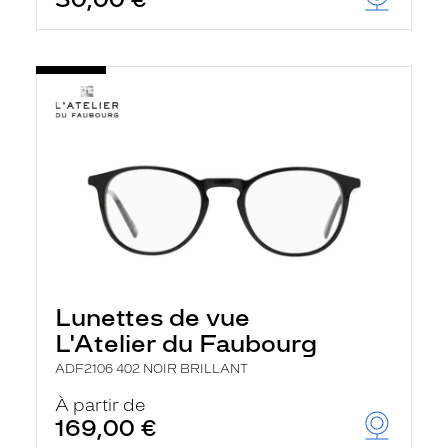
t
r
e
c
h
a
r
g
e
l
a
p
a
g
e
Lunettes de vue
L'Atelier du Faubourg
ADF2106 402 NOIR BRILLANT
À partir de
169,00 €