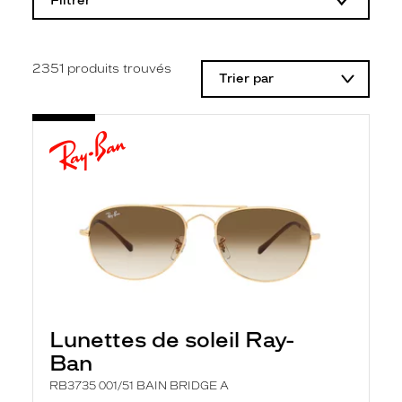
Filtrer
o
d
i
f
i
2351
produits trouvés
Trier par
c
a
t
i
o
n
d
'
u
n
f
i
l
t
r
e
l
Lunettes de soleil Ray-
a
n
Ban
c
e
RB3735 001/51 BAIN BRIDGE A
a