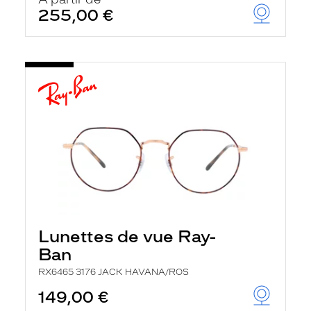
t
255,00 €
r
e
c
h
a
r
g
e
l
a
p
a
g
e
Lunettes de vue Ray-
Ban
RX6465 3176 JACK HAVANA/ROS
149,00 €