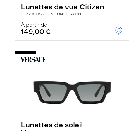
e
Lunettes de vue Citizen
r
c
CTZ2401 155 GUN FONCE SATIN
h
e
À partir de
e
149,00 €
t
r
e
c
h
a
r
g
e
l
a
p
a
g
e
Lunettes de soleil