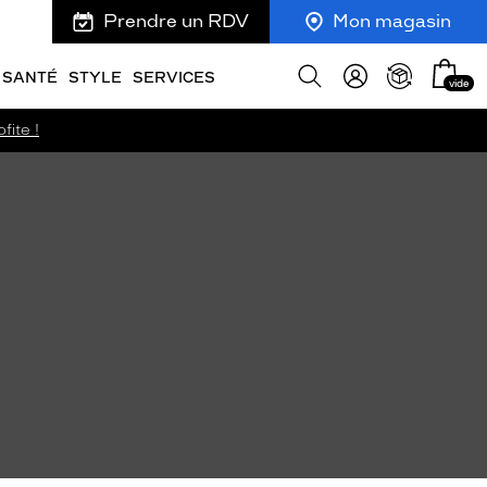
Prendre un RDV
Mon magasin
Mon
Afficher
SANTÉ
STYLE
SERVICES
vide
panie
la
recherche
fite !