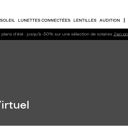
SOLEIL
LUNETTES CONNECTÉES
LENTILLES
AUDITION
plans d'été : jusqu’à -50% sur une sélection de solaires
J'en pro
irtuel