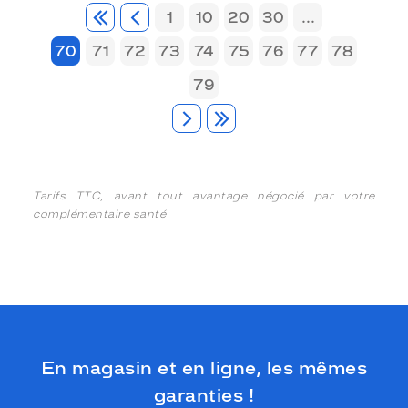
1
10
20
30
...
70
71
72
73
74
75
76
77
78
79
Tarifs TTC, avant tout avantage négocié par votre
complémentaire santé
En magasin et en ligne, les mêmes
garanties !