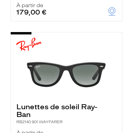
u
À partir de
t
179,00 €
o
m
a
t
i
q
u
e
m
e
n
t
l
a
r
e
c
h
Lunettes de soleil Ray-
e
r
Ban
c
h
RB2140 901 WAYFARER
e
e
À partir de