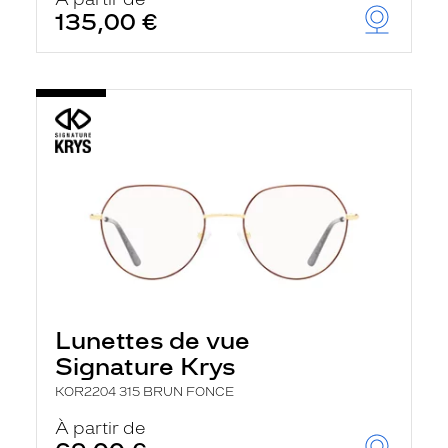
t
135,00 €
r
e
c
h
a
r
g
e
l
a
p
a
g
e
Lunettes de vue
Signature Krys
KOR2204 315 BRUN FONCE
À partir de