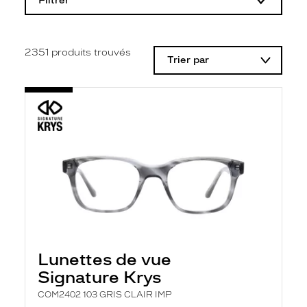
Filtrer
o
d
i
f
i
2351
produits trouvés
Trier par
c
a
t
i
o
n
d
'
u
n
f
i
l
t
r
e
l
Lunettes de vue
a
n
Signature Krys
c
e
COM2402 103 GRIS CLAIR IMP
a