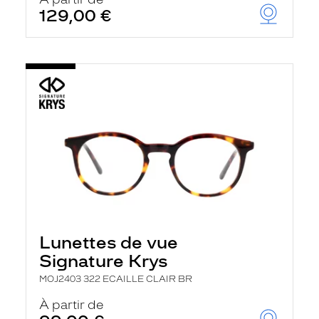
t
129,00 €
r
e
c
h
a
r
g
e
l
a
p
a
g
e
Lunettes de vue
Signature Krys
MOJ2403 322 ECAILLE CLAIR BR
À partir de