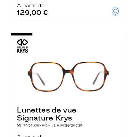
u
À partir de
t
129,00 €
o
m
a
t
i
q
u
e
m
e
n
t
l
a
r
e
c
h
Lunettes de vue
e
r
Signature Krys
c
h
ML2404 330 ECAILLE FONCE CR
e
e
À partir de