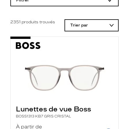
Filtrer
o
d
i
f
i
2351
produits trouvés
Trier par
c
a
t
i
o
n
d
'
u
n
f
i
l
t
r
e
l
Lunettes de vue Boss
a
n
BOSS1313 KB7 GRIS CRISTAL
c
e
À partir de
a