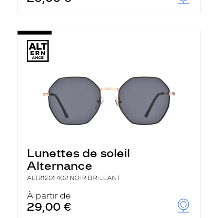
t
r
e
c
h
a
r
g
e
l
a
p
a
g
e
Lunettes de soleil
Alternance
ALT21201 402 NOIR BRILLANT
À partir de
29,00 €