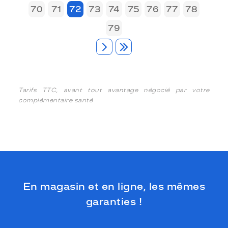
70
71
72
73
74
75
76
77
78
79
Tarifs TTC, avant tout avantage négocié par votre
complémentaire santé
En magasin et en ligne, les mêmes
garanties !