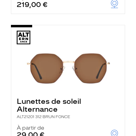
219,00 €
u
t
o
m
a
t
i
q
u
e
m
e
n
t
l
a
r
e
c
Lunettes de soleil
h
Alternance
e
r
ALT21201 312 BRUN FONCE
c
h
À partir de
e
29,00 €
e