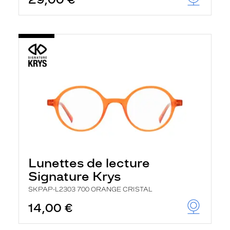
t
r
e
c
h
a
r
g
e
l
a
p
a
g
e
Lunettes de lecture
Signature Krys
SKPAP-L2303 700 ORANGE CRISTAL
14,00 €