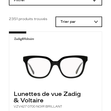
Filtrer
o
d
i
f
i
2351
produits trouvés
Trier par
c
a
t
i
o
n
d
'
u
n
f
i
l
t
r
e
l
Lunettes de vue Zadig
a
n
& Voltaire
c
e
VZV427 0700 NOIR BRILLANT
a