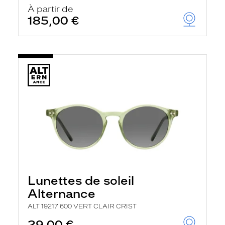
u
À partir de
t
185,00 €
o
m
a
t
i
q
u
e
m
e
n
t
l
a
r
e
c
h
Lunettes de soleil
e
r
Alternance
c
h
ALT 19217 600 VERT CLAIR CRIST
e
e
29,00 €