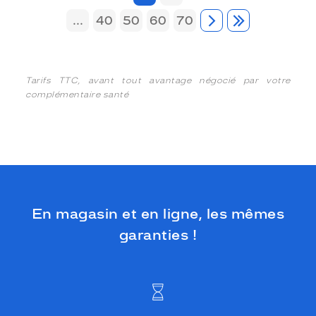
...
40
50
60
70
Tarifs TTC, avant tout avantage négocié par votre
complémentaire santé
En magasin et en ligne, les mêmes
garanties !