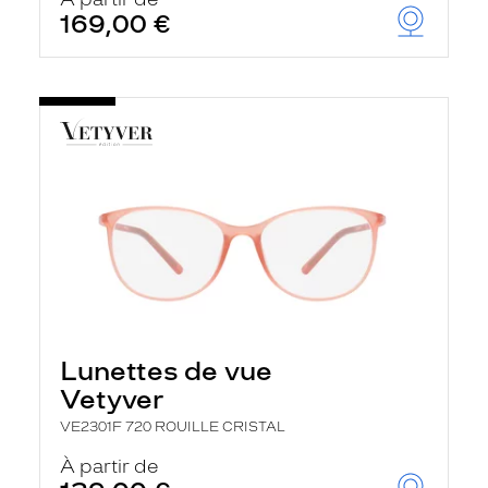
t
169,00 €
r
e
c
h
a
r
g
e
l
a
p
a
g
e
Lunettes de vue
Vetyver
VE2301F 720 ROUILLE CRISTAL
À partir de