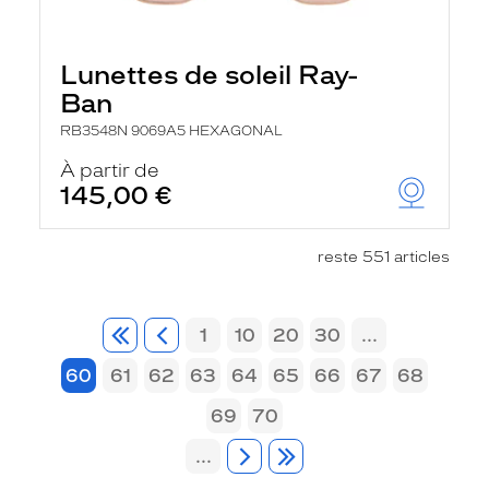
Lunettes de soleil Ray-
Ban
RB3548N 9069A5 HEXAGONAL
À partir de
145,00 €
reste 551 articles
1
10
20
30
...
60
61
62
63
64
65
66
67
68
69
70
...