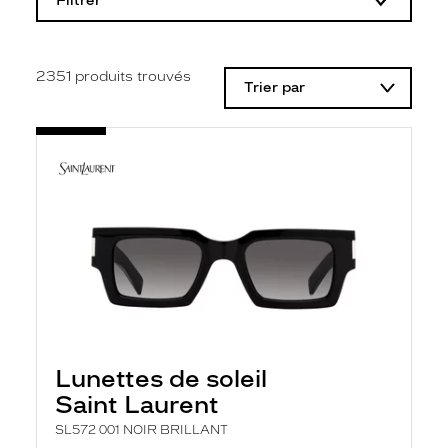
Filtrer
o
d
i
f
i
2351
produits trouvés
Trier par
c
a
t
i
o
n
d
'
u
n
f
i
l
t
r
e
l
Lunettes de soleil
a
n
Saint Laurent
c
e
SL572 001 NOIR BRILLANT
a