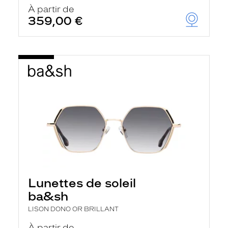
u
À partir de
t
359,00 €
o
m
a
t
i
q
u
e
m
e
n
t
l
a
r
e
c
h
Lunettes de soleil
e
r
ba&sh
c
h
LISON DONO OR BRILLANT
e
e
À partir de