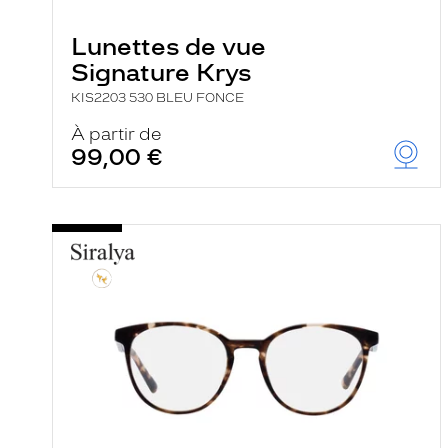
e
r
Lunettes de vue
c
h
Signature Krys
e
e
KIS2203 530 BLEU FONCE
t
r
À partir de
e
99,00 €
c
h
a
r
g
e
l
a
p
a
g
e