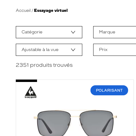
Accueil
Essayage virtuel
L
a
m
Catégorie
Marque
o
d
i
f
Ajustable à la vue
Prix
i
c
a
2351
produits trouvés
t
i
o
n
d
POLARISANT
'
u
n
f
i
l
t
r