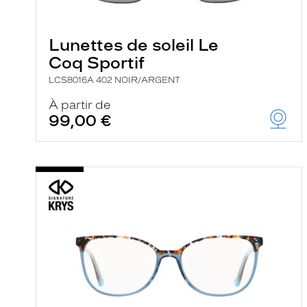
e
l
a
n
Lunettes de soleil Le
c
Coq Sportif
e
a
LCS8016A 402 NOIR/ARGENT
u
t
À partir de
o
99,00 €
m
a
t
i
q
u
e
m
e
n
t
l
a
r
e
c
h