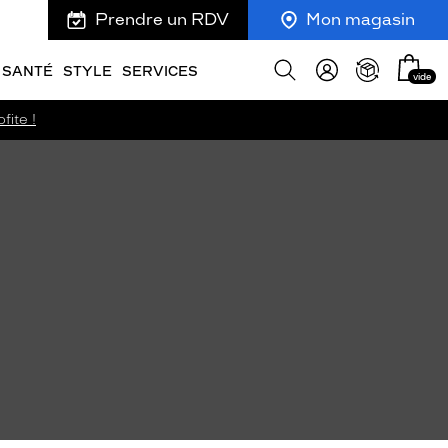
Prendre un RDV
Mon magasin
Mon
Afficher
SANTÉ
STYLE
SERVICES
vide
panie
la
recherche
fite !