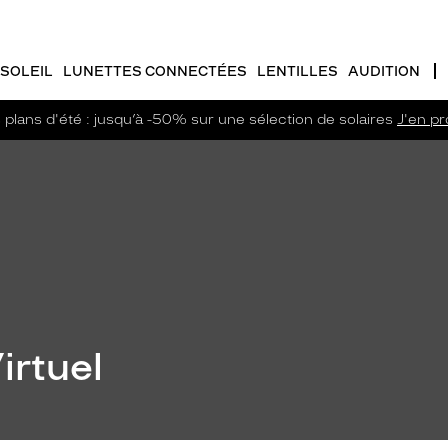
SOLEIL
LUNETTES CONNECTÉES
LENTILLES
AUDITION
plans d'été : jusqu’à -50% sur une sélection de solaires
J'en pro
irtuel