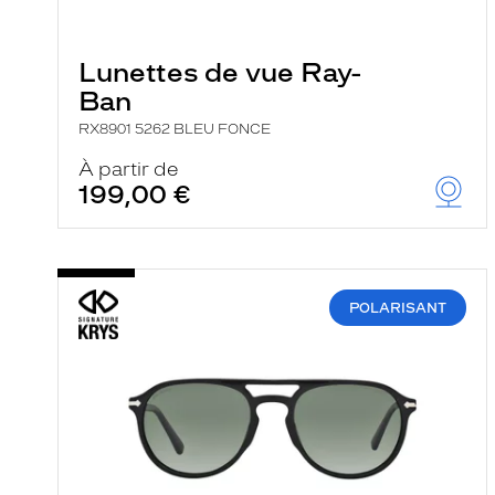
e
l
a
n
Lunettes de vue Ray-
c
Ban
e
a
RX8901 5262 BLEU FONCE
u
t
À partir de
o
199,00 €
m
a
t
i
q
u
e
POLARISANT
m
e
n
t
l
a
r
e
c
h