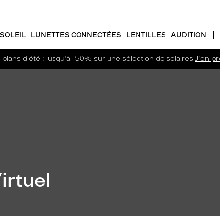
SOLEIL
LUNETTES CONNECTÉES
LENTILLES
AUDITION
plans d'été : jusqu’à -50% sur une sélection de solaires
J'en pro
irtuel