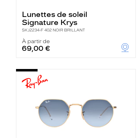
e
r
Lunettes de soleil
c
h
Signature Krys
e
e
SKJ2234-F 402 NOIR BRILLANT
t
r
À partir de
e
69,00 €
c
h
a
r
g
e
l
a
p
a
g
e