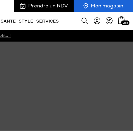
Prendre un RDV
Mon magasin
Mon
Afficher
SANTÉ
STYLE
SERVICES
vide
panie
la
recherche
fite !