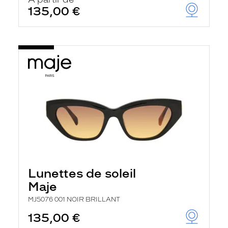
t
135,00 €
r
e
c
h
a
r
g
e
l
a
p
a
g
e
Lunettes de soleil
Maje
MJ5076 001 NOIR BRILLANT
135,00 €