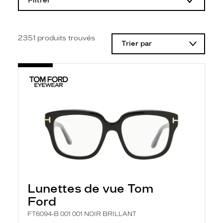
Filtrer
o
d
i
f
i
2351
produits trouvés
Trier par
c
a
t
i
o
n
d
'
u
n
f
i
l
t
r
e
l
Lunettes de vue Tom
a
n
Ford
c
e
FT6094-B 001 001 NOIR BRILLANT
a