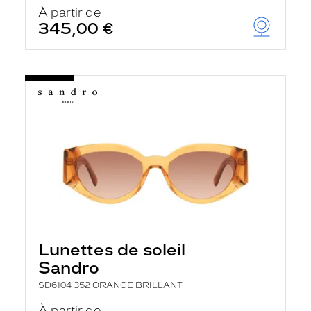
u
À partir de
t
345,00 €
o
m
a
t
i
q
u
e
m
e
n
t
l
a
r
e
c
h
Lunettes de soleil
e
r
Sandro
c
h
SD6104 352 ORANGE BRILLANT
e
e
À partir de