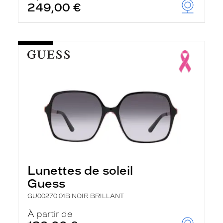
249,00 €
u
t
o
m
a
t
i
q
u
e
m
e
n
t
l
a
r
e
c
Lunettes de soleil
h
e
Guess
r
c
GU00270 01B NOIR BRILLANT
h
e
À partir de
e