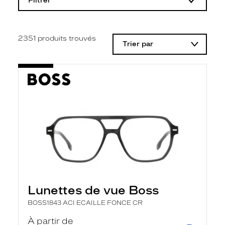
Filtrer
o
d
i
f
i
2351
produits trouvés
Trier par
c
a
t
i
o
n
d
'
u
n
f
i
l
t
r
e
l
Lunettes de vue Boss
a
n
BOSS1843 ACI ECAILLE FONCE CR
c
e
À partir de
a