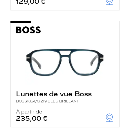
129,00 €
t
r
e
c
h
a
r
g
e
l
a
p
a
g
e
Lunettes de vue Boss
BOSS1854/G ZI9 BLEU BRILLANT
À partir de
235,00 €