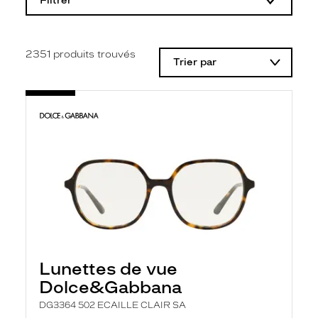
Filtrer
o
d
i
f
i
2351
produits trouvés
Trier par
c
a
t
i
o
n
d
'
u
n
f
i
l
t
r
e
l
Lunettes de vue
a
n
Dolce&Gabbana
c
e
DG3364 502 ECAILLE CLAIR SA
a