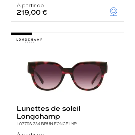
u
À partir de
t
219,00 €
o
m
a
t
i
q
u
e
m
e
n
t
l
a
r
e
c
h
Lunettes de soleil
e
r
Longchamp
c
h
LO779S 234 BRUN FONCE IMP
e
e
À partir de