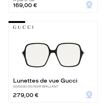
t
169,00 €
r
e
c
h
a
r
g
e
l
a
p
a
g
e
Lunettes de vue Gucci
GG1003O 010 NOIR BRILLANT
279,00 €