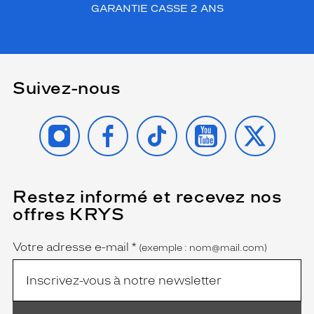
GARANTIE CASSE 2 ANS
Suivez-nous
INSTAGRAM
FACEBOOK
TIKTOK
YOUTUBE
X
Restez informé et recevez nos
(Ce
champ
offres KRYS
est
Name
obligatoire)
Votre adresse e-mail
*
(exemple : nom@mail.com)