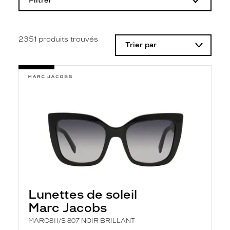
Filtrer
o
d
i
f
i
2351
produits trouvés
Trier par
c
a
t
i
o
n
d
'
u
n
f
i
l
t
r
e
l
Lunettes de soleil
a
n
Marc Jacobs
c
e
MARC811/S 807 NOIR BRILLANT
a