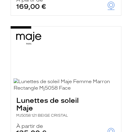
t
169,00 €
r
e
c
h
a
r
g
e
l
a
p
a
g
e
Lunettes de soleil
Maje
MJ5058 121 BEIGE CRISTAL
À partir de