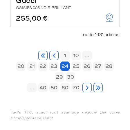
Gucci
GG1815S 005 NOIR BRILLANT
255,00 €
reste 1631 articles
1
10
...
20
21
22
23
24
25
26
27
28
29
30
...
40
50
60
70
Tarifs TTC, avant tout avantage négocié par votre
complémentaire santé