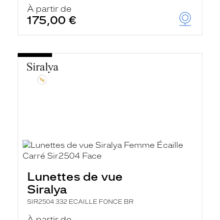
u
À partir de
t
175,00 €
o
m
a
t
i
q
u
e
m
e
n
t
l
a
r
e
c
h
Lunettes de vue
e
r
Siralya
c
h
SIR2504 332 ECAILLE FONCE BR
e
e
À partir de