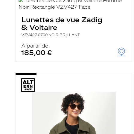
e
l
a
n
Lunettes de vue Zadig
c
& Voltaire
e
a
VZV427 0700 NOIR BRILLANT
u
t
À partir de
o
185,00 €
m
a
t
i
q
u
e
m
e
n
t
l
a
r
e
c
h