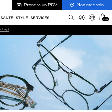
Prendre un RDV
Mon magasin
Mon
Afficher
SANTÉ
STYLE
SERVICES
vide
panie
la
recherche
fite !