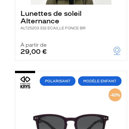
e
r
Lunettes de soleil
c
h
Alternance
e
e
ALT25203 332 ECAILLE FONCE BR
t
r
e
À partir de
c
29,00 €
h
a
r
g
e
l
POLARISANT
MODÈLE ENFANT
a
p
a
g
e