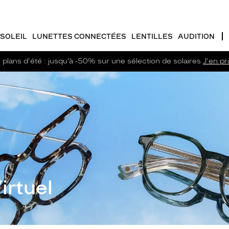
SOLEIL
LUNETTES CONNECTÉES
LENTILLES
AUDITION
plans d'été : jusqu’à -50% sur une sélection de solaires
J'en pro
irtuel