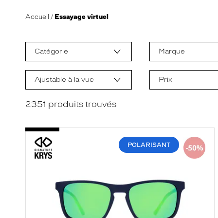
Accueil
Essayage virtuel
L
a
m
Catégorie
Marque
o
d
i
f
Ajustable à la vue
Prix
i
c
a
2351
produits trouvés
t
i
o
n
d
POLARISANT
'
u
n
f
i
l
t
r