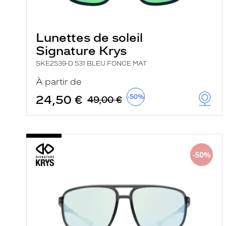
e
l
a
n
Lunettes de soleil
c
e
Signature Krys
a
u
SKE2539-D 531 BLEU FONCE MAT
t
o
À partir de
m
a
24,50 €
-50%
49,00 €
t
i
q
u
e
m
e
n
t
l
a
r
e
c
h