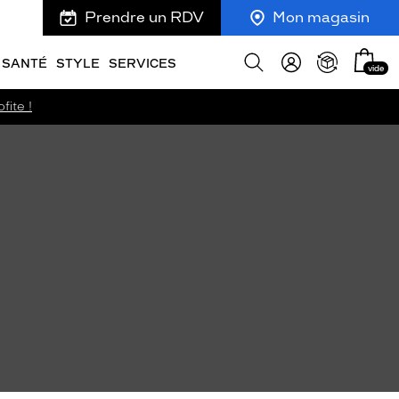
Prendre un RDV
Mon magasin
Mon
Afficher
SANTÉ
STYLE
SERVICES
vide
panie
la
recherche
fite !