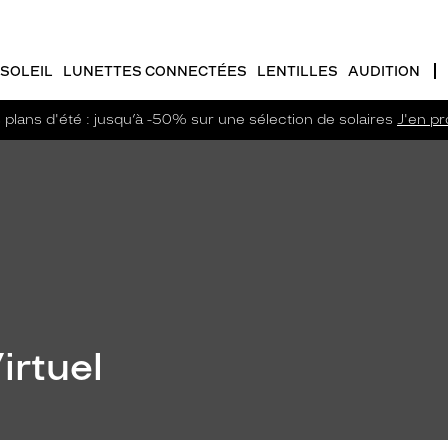
SOLEIL
LUNETTES CONNECTÉES
LENTILLES
AUDITION
plans d'été : jusqu’à -50% sur une sélection de solaires
J'en pro
irtuel