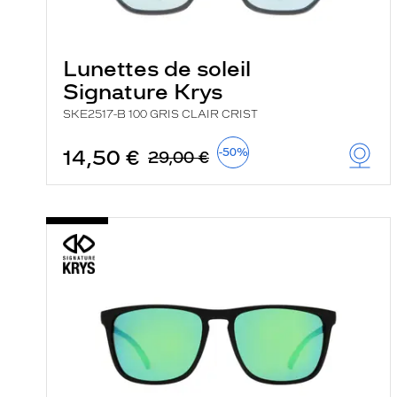
e
r
c
h
Lunettes de soleil
e
Signature Krys
e
t
SKE2517-B 100 GRIS CLAIR CRIST
r
e
c
14,50 €
-50%
29,00 €
h
a
r
g
e
l
a
p
a
g
e