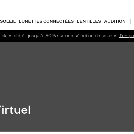
SOLEIL
LUNETTES CONNECTÉES
LENTILLES
AUDITION
plans d'été : jusqu’à -50% sur une sélection de solaires
J'en pro
irtuel