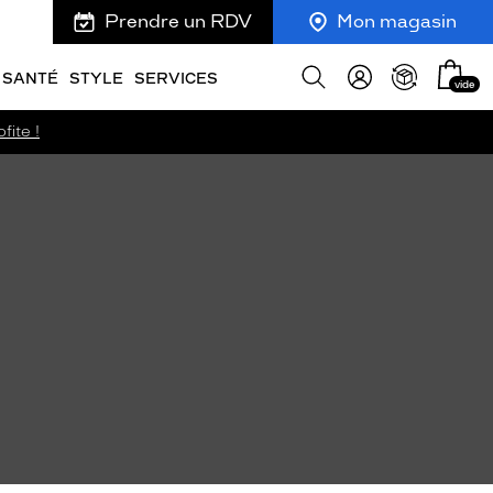
Prendre un RDV
Mon magasin
Mon
Afficher
SANTÉ
STYLE
SERVICES
vide
panie
la
recherche
fite !