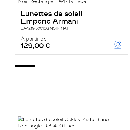
e
r
Lunettes de soleil
c
h
Emporio Armani
e
e
EA4219 50016G NOIR MAT
t
r
À partir de
e
129,00 €
c
h
a
r
g
e
l
a
p
a
g
e