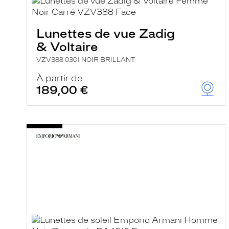
e
l
a
n
Lunettes de vue Zadig
c
& Voltaire
e
a
VZV388 0301 NOIR BRILLANT
u
t
À partir de
o
189,00 €
m
a
t
i
q
u
e
m
e
n
t
l
a
r
e
c
h