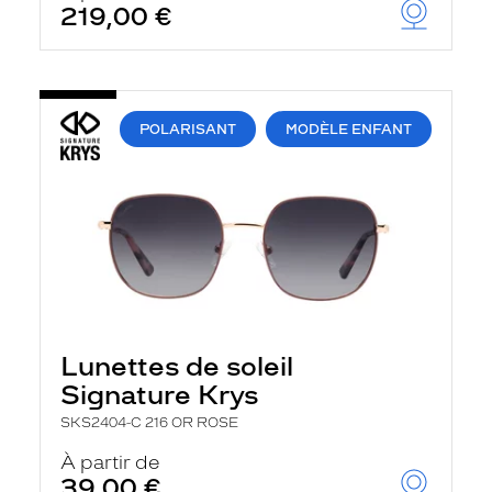
219,00 €
u
t
o
m
a
t
i
POLARISANT
MODÈLE ENFANT
q
u
e
m
e
n
t
l
a
r
e
c
Lunettes de soleil
h
Signature Krys
e
r
SKS2404-C 216 OR ROSE
c
h
À partir de
e
39,00 €
e