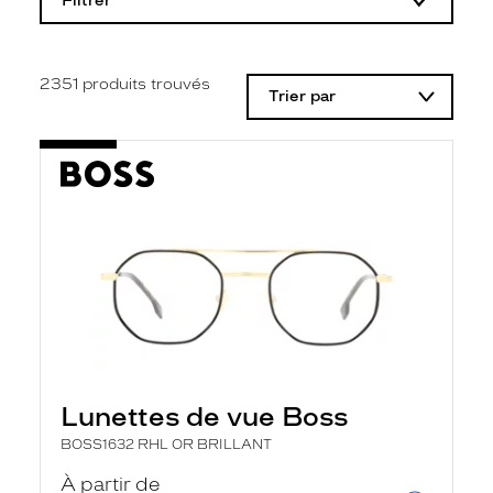
Filtrer
o
d
i
f
i
2351
produits trouvés
Trier par
c
a
t
i
o
n
d
'
u
n
f
i
l
t
r
e
l
Lunettes de vue Boss
a
n
BOSS1632 RHL OR BRILLANT
c
e
À partir de
a