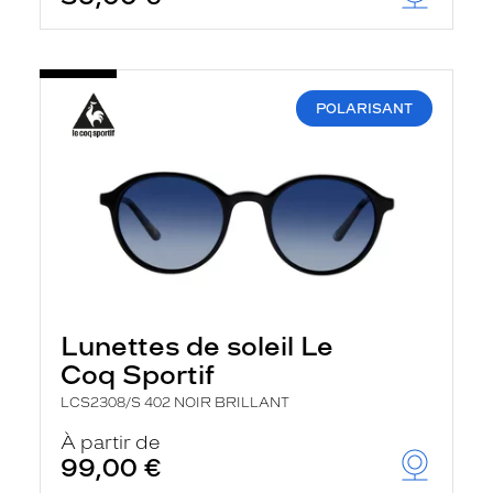
t
r
e
c
h
a
POLARISANT
r
g
e
l
a
p
a
g
e
Lunettes de soleil Le
Coq Sportif
LCS2308/S 402 NOIR BRILLANT
À partir de
99,00 €