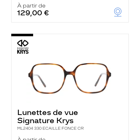
u
À partir de
t
129,00 €
o
m
a
t
i
q
u
e
m
e
n
t
l
a
r
e
c
h
Lunettes de vue
e
r
Signature Krys
c
h
ML2404 330 ECAILLE FONCE CR
e
e
À partir de