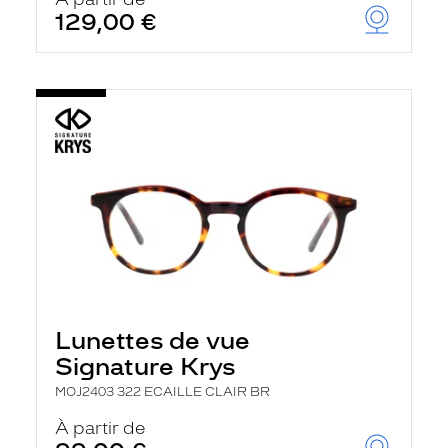
t
129,00 €
r
e
c
h
a
r
g
e
l
a
p
a
g
e
Lunettes de vue
Signature Krys
MOJ2403 322 ECAILLE CLAIR BR
À partir de