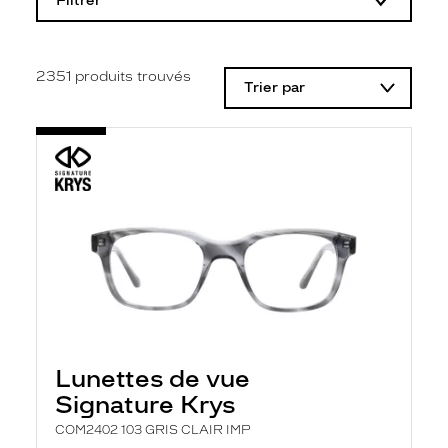
Filtrer
o
d
i
f
i
2351
produits trouvés
Trier par
c
a
t
i
o
n
d
'
u
n
f
i
l
t
r
e
l
Lunettes de vue
a
n
Signature Krys
c
e
COM2402 103 GRIS CLAIR IMP
a