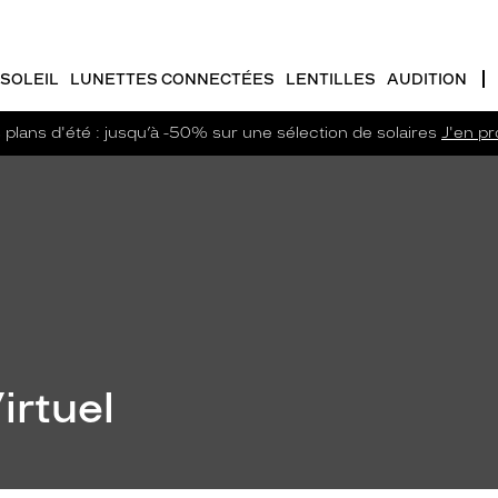
SOLEIL
LUNETTES CONNECTÉES
LENTILLES
AUDITION
plans d'été : jusqu’à -50% sur une sélection de solaires
J'en pro
irtuel