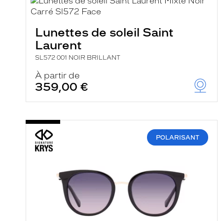
e
l
a
n
Lunettes de soleil Saint
c
Laurent
e
a
SL572 001 NOIR BRILLANT
u
t
À partir de
o
359,00 €
m
a
t
i
q
u
e
POLARISANT
m
e
n
t
l
a
r
e
c
h