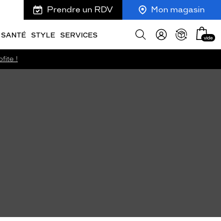
Prendre un RDV
Mon magasin
Mon
Afficher
SANTÉ
STYLE
SERVICES
vide
panie
la
recherche
fite !