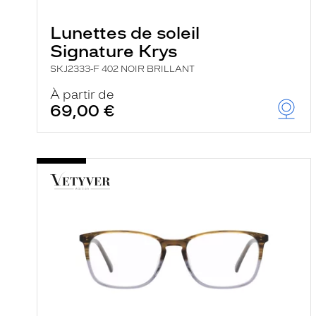
e
r
Lunettes de soleil
c
h
Signature Krys
e
e
SKJ2333-F 402 NOIR BRILLANT
t
r
À partir de
e
69,00 €
c
h
a
r
g
e
l
a
p
a
g
e