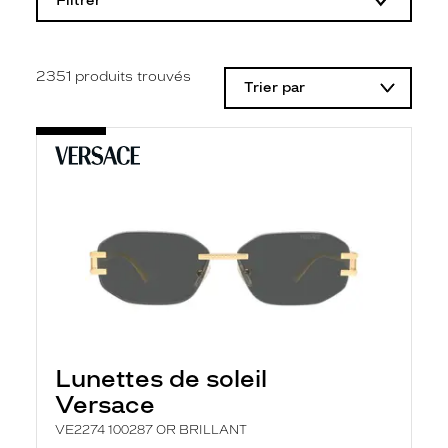
Filtrer
o
d
i
f
i
2351
produits trouvés
Trier par
c
a
t
i
o
n
d
'
u
n
f
i
l
t
r
e
l
Lunettes de soleil
a
n
Versace
c
e
VE2274 100287 OR BRILLANT
a