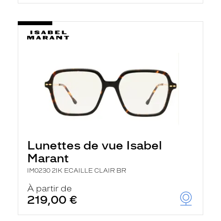
t
r
e
c
h
a
r
g
e
l
a
p
a
g
e
Lunettes de vue Isabel
Marant
IM0230 2IK ECAILLE CLAIR BR
À partir de
219,00 €