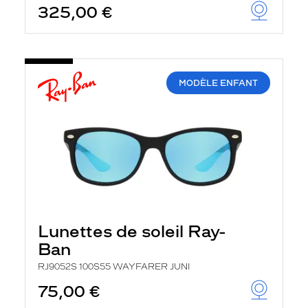
325,00 €
u
t
o
m
a
t
i
MODÈLE ENFANT
q
u
e
m
e
n
t
l
a
r
e
c
Lunettes de soleil Ray-
h
e
Ban
r
c
RJ9052S 100S55 WAYFARER JUNI
h
75,00 €
e
e