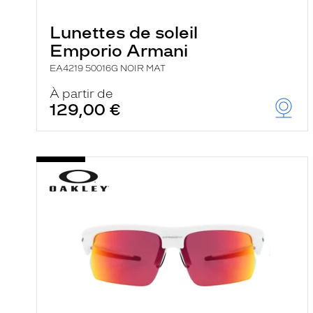
e
r
Lunettes de soleil
c
h
Emporio Armani
e
e
EA4219 50016G NOIR MAT
t
r
À partir de
e
129,00 €
c
h
a
r
g
e
l
a
p
a
g
e