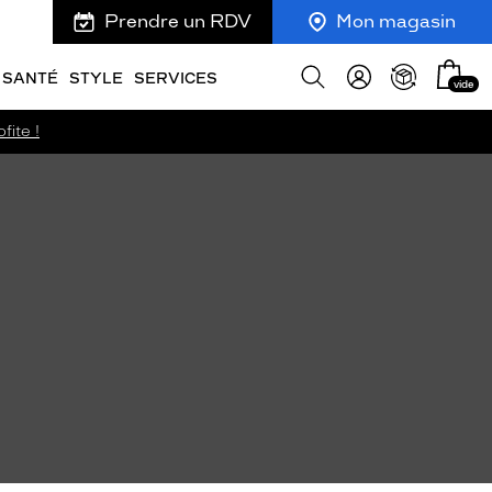
Prendre un RDV
Mon magasin
Mon
Afficher
SANTÉ
STYLE
SERVICES
vide
panie
la
recherche
fite !