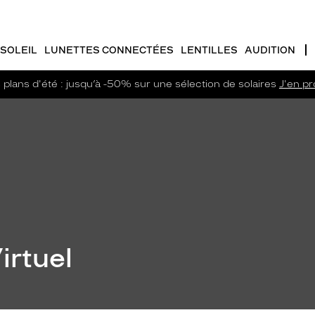
SOLEIL
LUNETTES CONNECTÉES
LENTILLES
AUDITION
plans d'été : jusqu’à -50% sur une sélection de solaires
J'en pro
irtuel