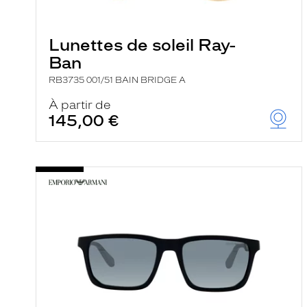
e
l
a
n
Lunettes de soleil Ray-
c
Ban
e
a
RB3735 001/51 BAIN BRIDGE A
u
t
À partir de
o
145,00 €
m
a
t
i
q
u
e
m
e
n
t
l
a
r
e
c
h