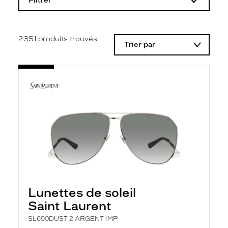
Filtrer
o
d
i
f
i
2351
produits trouvés
Trier par
c
a
t
i
o
n
d
'
u
n
f
i
l
t
r
e
l
Lunettes de soleil
a
n
Saint Laurent
c
e
SL690DUST 2 ARGENT IMP
a