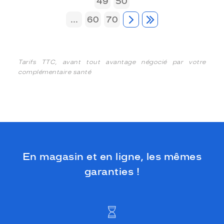
49
50
...
60
70
Tarifs TTC, avant tout avantage négocié par votre
complémentaire santé
En magasin et en ligne, les mêmes
garanties !