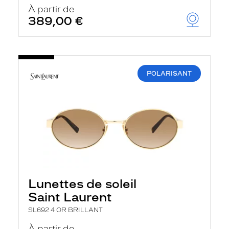
u
À partir de
t
389,00 €
o
m
a
t
i
q
POLARISANT
u
e
m
e
n
t
l
a
r
e
c
h
Lunettes de soleil
e
r
Saint Laurent
c
h
SL692 4 OR BRILLANT
e
e
À partir de