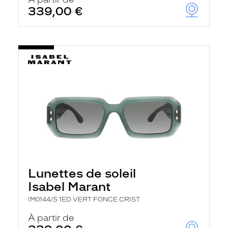
t
339,00 €
r
e
c
h
a
r
g
e
l
a
p
a
g
e
Lunettes de soleil
Isabel Marant
IM0144/S 1ED VERT FONCE CRIST
À partir de