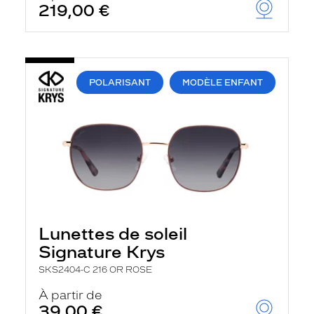
219,00 €
u
t
o
m
a
t
i
POLARISANT
MODÈLE ENFANT
q
u
e
m
e
n
t
l
a
r
e
c
Lunettes de soleil
h
Signature Krys
e
r
SKS2404-C 216 OR ROSE
c
h
À partir de
e
39,00 €
e