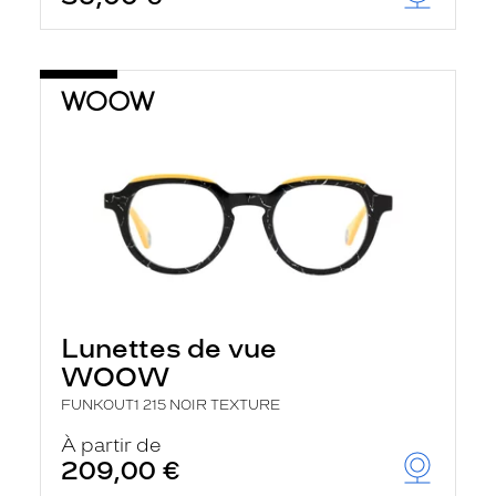
t
r
e
c
h
a
r
g
e
l
a
p
a
g
e
Lunettes de vue
WOOW
FUNKOUT1 215 NOIR TEXTURE
À partir de
209,00 €