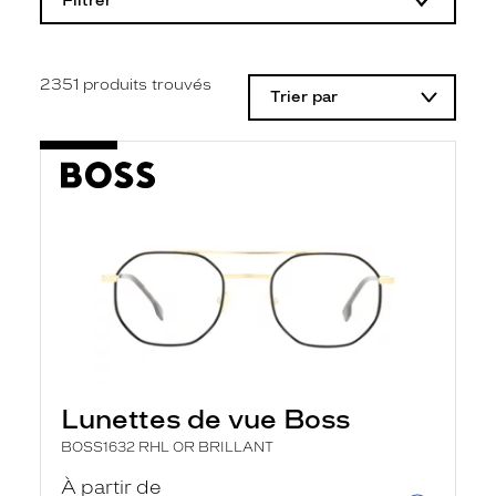
Filtrer
o
d
i
f
i
2351
produits trouvés
Trier par
c
a
t
i
o
n
d
'
u
n
f
i
l
t
r
e
l
Lunettes de vue Boss
a
n
BOSS1632 RHL OR BRILLANT
c
e
À partir de
a