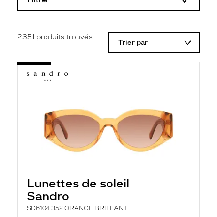
Filtrer
o
d
i
f
i
2351
produits trouvés
Trier par
c
a
t
i
o
n
d
'
u
n
f
i
l
t
r
e
l
Lunettes de soleil
a
n
Sandro
c
e
SD6104 352 ORANGE BRILLANT
a