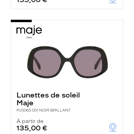
t
r
e
c
h
a
r
g
e
l
a
p
a
g
e
Lunettes de soleil
Maje
MJ5065 001 NOIR BRILLANT
À partir de
135,00 €