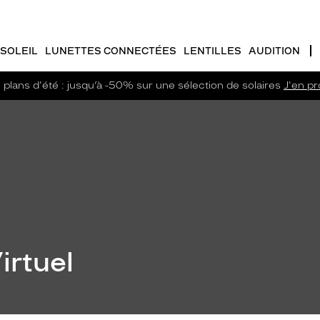
SOLEIL
LUNETTES CONNECTÉES
LENTILLES
AUDITION
plans d'été : jusqu’à -50% sur une sélection de solaires
J'en pro
irtuel