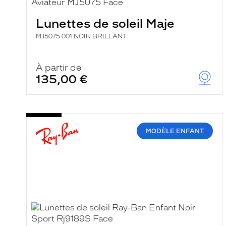
e
r
Lunettes de soleil Maje
c
h
MJ5075 001 NOIR BRILLANT
e
e
t
r
À partir de
e
135,00 €
c
h
a
r
g
e
MODÈLE ENFANT
l
a
p
a
g
e