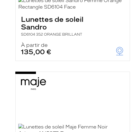
e
l
a
n
Lunettes de soleil
c
Sandro
e
a
SD6104 352 ORANGE BRILLANT
u
t
À partir de
o
135,00 €
m
a
t
i
q
u
e
m
e
n
t
l
a
r
e
c
h