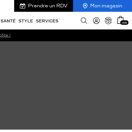
Prendre un RDV
Mon magasin
Mon
Afficher
SANTÉ
STYLE
SERVICES
vide
panie
la
recherche
fite !