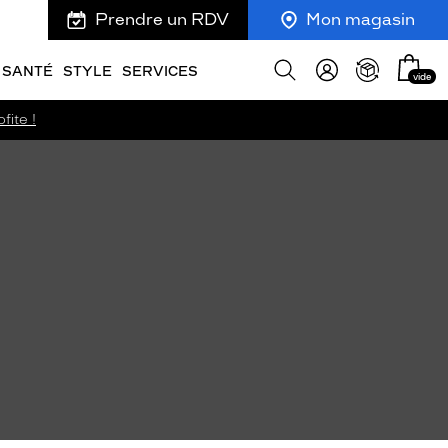
Prendre un RDV
Mon magasin
Mon
Afficher
SANTÉ
STYLE
SERVICES
vide
panie
la
recherche
fite !