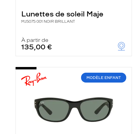
e
r
Lunettes de soleil Maje
c
h
MJ5075 001 NOIR BRILLANT
e
e
t
r
À partir de
e
135,00 €
c
h
a
r
g
e
MODÈLE ENFANT
l
a
p
a
g
e