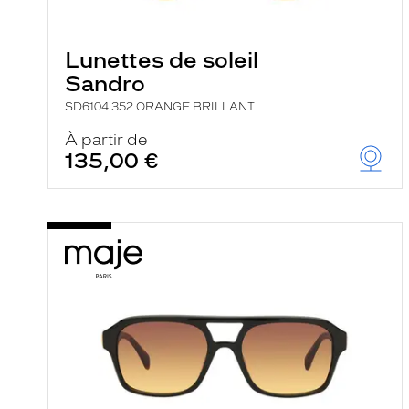
e
l
a
n
Lunettes de soleil
c
Sandro
e
a
SD6104 352 ORANGE BRILLANT
u
t
À partir de
o
135,00 €
m
a
t
i
q
u
e
m
e
n
t
l
a
r
e
c
h