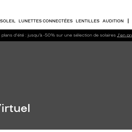
SOLEIL
LUNETTES CONNECTÉES
LENTILLES
AUDITION
plans d'été : jusqu’à -50% sur une sélection de solaires
J'en pro
irtuel