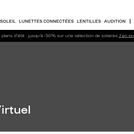
SOLEIL
LUNETTES CONNECTÉES
LENTILLES
AUDITION
plans d'été : jusqu’à -50% sur une sélection de solaires
J'en pro
irtuel