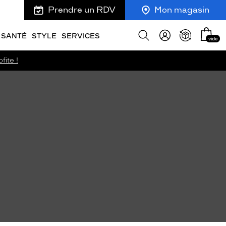
Prendre un RDV
Mon magasin
Mon
Afficher
SANTÉ
STYLE
SERVICES
vide
panie
la
recherche
fite !