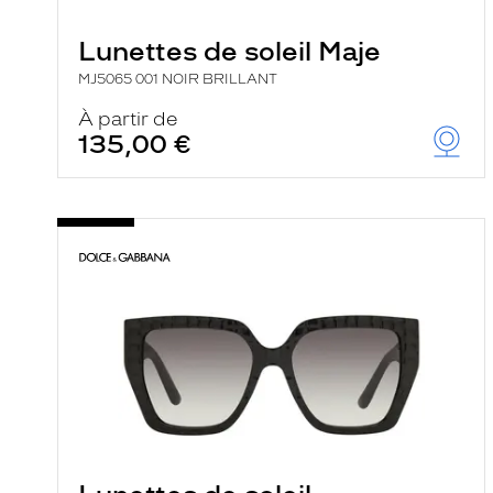
e
r
Lunettes de soleil Maje
c
h
MJ5065 001 NOIR BRILLANT
e
e
À partir de
t
135,00 €
r
e
c
h
a
r
g
e
l
a
p
a
g
e