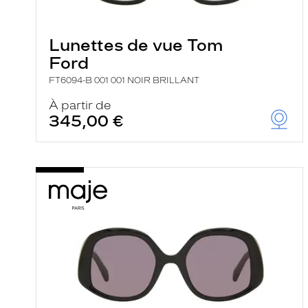
e
l
a
n
Lunettes de vue Tom
c
Ford
e
a
FT6094-B 001 001 NOIR BRILLANT
u
t
À partir de
o
345,00 €
m
a
t
i
q
u
e
m
e
n
t
l
a
r
e
c
h