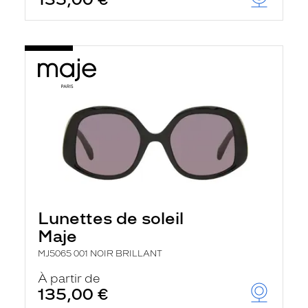
t
r
e
c
h
a
r
g
e
l
a
p
a
g
e
Lunettes de soleil
Maje
MJ5065 001 NOIR BRILLANT
À partir de
135,00 €