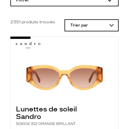
Filtrer
o
d
i
f
i
2351
produits trouvés
Trier par
c
a
t
i
o
n
d
'
u
n
f
i
l
t
r
e
l
Lunettes de soleil
a
n
Sandro
c
e
SD6104 352 ORANGE BRILLANT
a