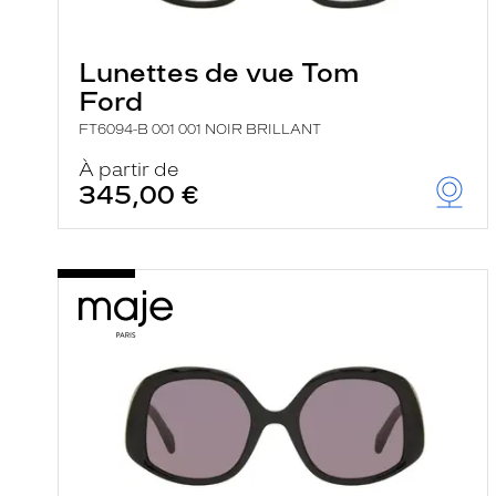
e
l
a
n
Lunettes de vue Tom
c
Ford
e
a
FT6094-B 001 001 NOIR BRILLANT
u
t
À partir de
o
345,00 €
m
a
t
i
q
u
e
m
e
n
t
l
a
r
e
c
h