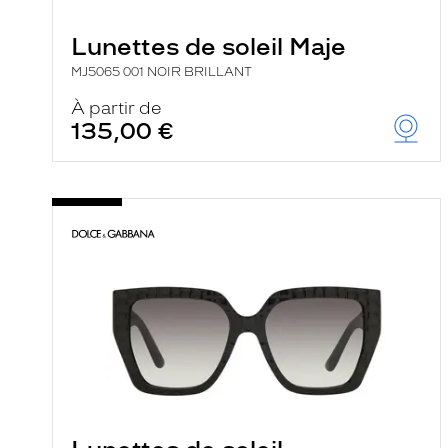
e
r
Lunettes de soleil Maje
c
h
MJ5065 001 NOIR BRILLANT
e
e
À partir de
t
135,00 €
r
e
c
h
a
r
g
e
l
a
p
a
g
e