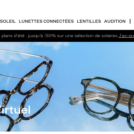
SOLEIL
LUNETTES CONNECTÉES
LENTILLES
AUDITION
plans d'été : jusqu’à -50% sur une sélection de solaires
J'en pro
irtuel