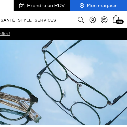
Prendre un RDV
Mon magasin
Mon
Afficher
SANTÉ
STYLE
SERVICES
vide
panie
la
recherche
fite !