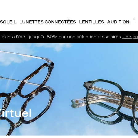
SOLEIL
LUNETTES CONNECTÉES
LENTILLES
AUDITION
plans d'été : jusqu’à -50% sur une sélection de solaires
J'en pro
irtuel