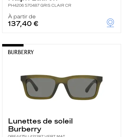
PH4206 570487 GRIS CLAIR CR
À partir de
137,40 €
Lunettes de soleil
Burberry
0BE4475U 421287 VERT MAT