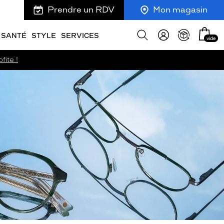
Prendre un RDV
Mon magasin
Mon
Afficher
SANTÉ
STYLE
SERVICES
vide
panie
la
recherche
fite !