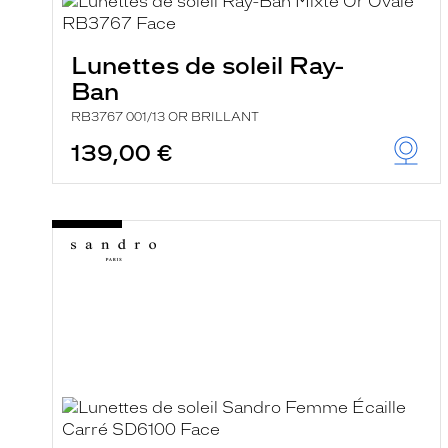
e
l
a
n
Lunettes de soleil Ray-
c
Ban
e
a
RB3767 001/13 OR BRILLANT
u
t
139,00 €
o
m
a
t
i
q
u
e
m
e
n
t
l
a
r
e
c
h