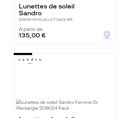
e
Lunettes de soleil
r
Sandro
c
h
SD6100 151 ECAILLE FONCE BR
e
e
À partir de
t
135,00 €
r
e
c
h
a
r
g
e
l
a
p
a
g
e