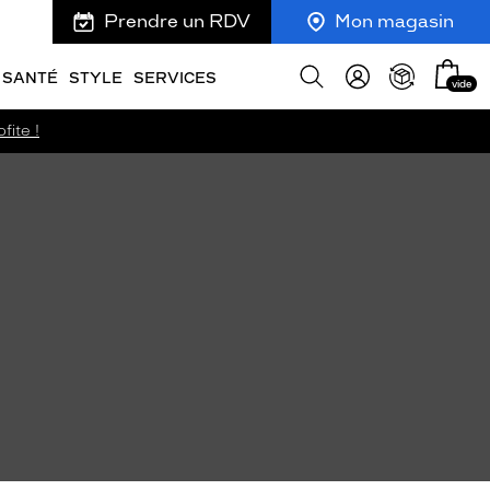
Prendre un RDV
Mon magasin
Mon
Afficher
SANTÉ
STYLE
SERVICES
vide
panie
la
recherche
fite !