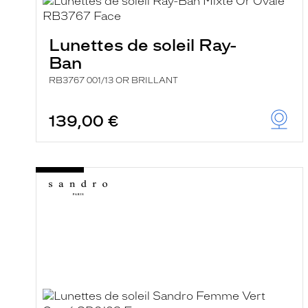
e
l
a
n
Lunettes de soleil Ray-
c
Ban
e
a
RB3767 001/13 OR BRILLANT
u
t
o
139,00 €
m
a
t
i
q
u
e
m
e
n
t
l
a
r
e
c
h