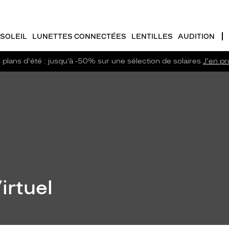
SOLEIL
LUNETTES CONNECTÉES
LENTILLES
AUDITION
plans d'été : jusqu’à -50% sur une sélection de solaires
J'en pro
irtuel