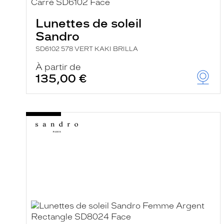
e
r
Lunettes de soleil
c
h
Sandro
e
e
SD6102 578 VERT KAKI BRILLA
t
r
À partir de
e
135,00 €
c
h
a
r
g
e
l
a
p
a
g
e