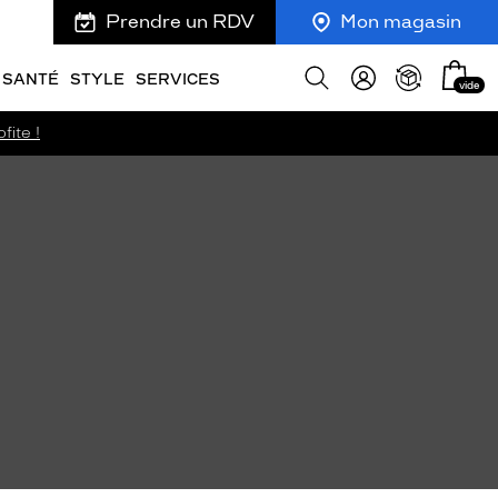
Prendre un RDV
Mon magasin
Mon
Afficher
SANTÉ
STYLE
SERVICES
vide
panie
la
recherche
fite !