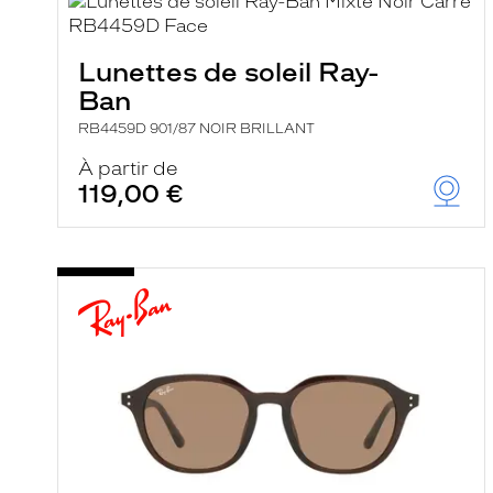
e
l
a
n
Lunettes de soleil Ray-
c
Ban
e
a
RB4459D 901/87 NOIR BRILLANT
u
t
À partir de
o
119,00 €
m
a
t
i
q
u
e
m
e
n
t
l
a
r
e
c
h