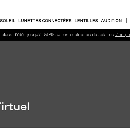
SOLEIL
LUNETTES CONNECTÉES
LENTILLES
AUDITION
plans d'été : jusqu’à -50% sur une sélection de solaires
J'en pro
irtuel