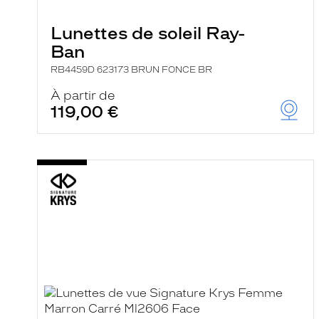
e
r
Lunettes de soleil Ray-
c
h
Ban
e
e
RB4459D 623173 BRUN FONCE BR
t
r
À partir de
e
119,00 €
c
h
a
r
g
e
l
a
p
a
g
e