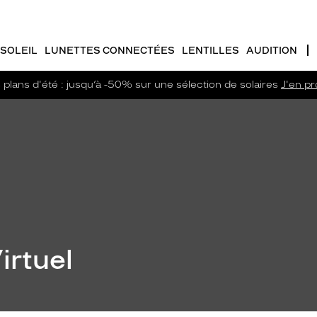
SOLEIL
LUNETTES CONNECTÉES
LENTILLES
AUDITION
plans d'été : jusqu’à -50% sur une sélection de solaires
J'en pro
irtuel