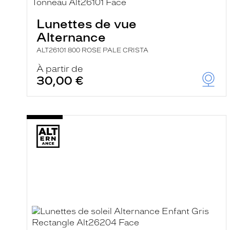
e
r
Lunettes de vue
c
h
Alternance
e
e
ALT26101 800 ROSE PALE CRISTA
t
r
À partir de
e
30,00 €
c
h
a
r
g
e
l
a
p
a
g
e