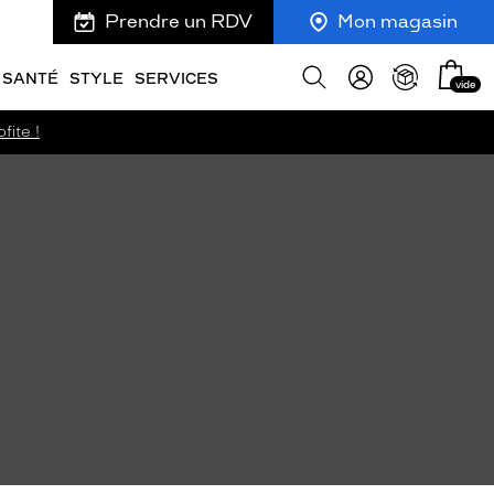
Prendre un RDV
Mon magasin
Mon
Afficher
SANTÉ
STYLE
SERVICES
vide
panie
la
recherche
fite !