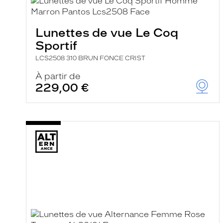
e
l
a
n
Lunettes de vue Le Coq
c
Sportif
e
a
LCS2508 310 BRUN FONCE CRIST
u
t
À partir de
o
229,00 €
m
a
t
i
q
u
e
m
e
n
t
l
a
r
e
c
h