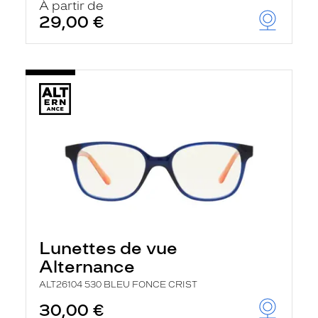
À partir de
t
29,00 €
r
e
c
h
a
r
g
e
l
a
p
a
g
e
Lunettes de vue
Alternance
ALT26104 530 BLEU FONCE CRIST
30,00 €