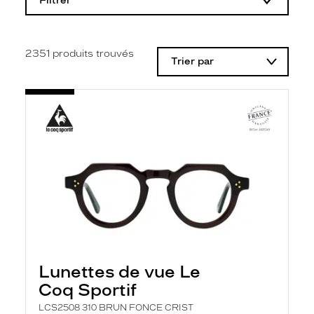
Filtrer
o
d
i
f
i
2351
produits trouvés
Trier par
c
a
t
i
o
n
d
'
u
n
f
i
l
t
r
e
l
a
Lunettes de vue Le
n
Coq Sportif
c
e
LCS2508 310 BRUN FONCE CRIST
a