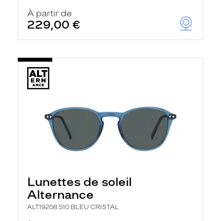
u
À partir de
t
229,00 €
o
m
a
t
i
q
u
e
m
e
n
t
l
a
r
e
c
h
e
Lunettes de soleil
r
Alternance
c
h
ALT19208 510 BLEU CRISTAL
e
e