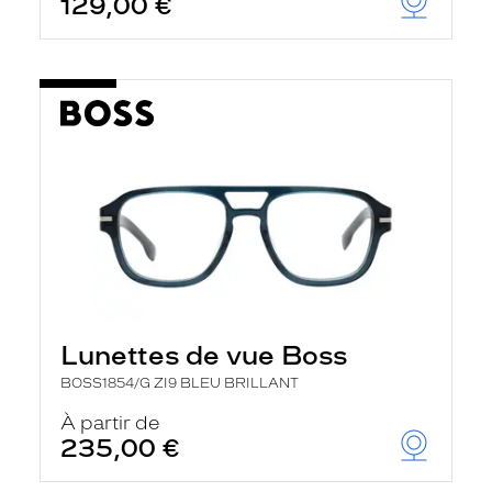
129,00 €
t
r
e
c
h
a
r
g
e
l
a
p
a
g
e
Lunettes de vue Boss
BOSS1854/G ZI9 BLEU BRILLANT
À partir de
235,00 €