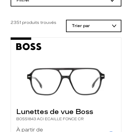
Filtrer
o
d
i
f
i
2351
produits trouvés
Trier par
c
a
t
i
o
n
d
'
u
n
f
i
l
t
r
e
l
Lunettes de vue Boss
a
n
BOSS1843 ACI ECAILLE FONCE CR
c
e
À partir de
a