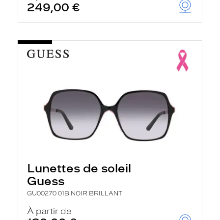
249,00 €
u
t
o
m
a
t
i
q
u
e
m
e
n
t
l
a
r
e
c
Lunettes de soleil
h
e
Guess
r
c
GU00270 01B NOIR BRILLANT
h
e
À partir de
e