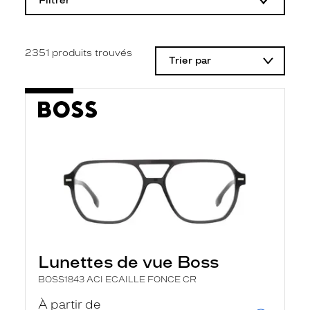
Filtrer
o
d
i
f
i
2351
produits trouvés
Trier par
c
a
t
i
o
n
d
'
u
n
f
i
l
t
r
e
l
Lunettes de vue Boss
a
n
BOSS1843 ACI ECAILLE FONCE CR
c
e
À partir de
a