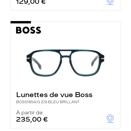
129,00 €
t
r
e
c
h
a
r
g
e
l
a
p
a
g
e
Lunettes de vue Boss
BOSS1854/G ZI9 BLEU BRILLANT
À partir de
235,00 €