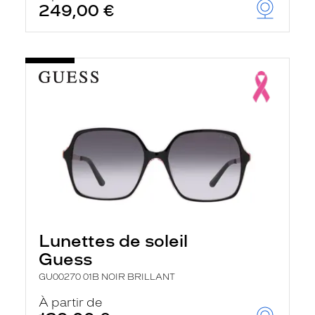
249,00 €
u
t
o
m
a
t
i
q
u
e
m
e
n
t
l
a
r
e
c
Lunettes de soleil
h
e
Guess
r
c
GU00270 01B NOIR BRILLANT
h
e
À partir de
e